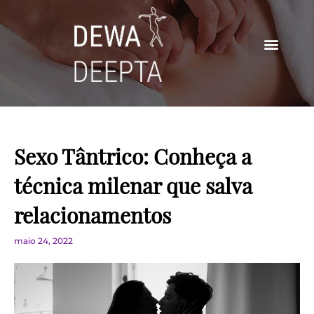
Ir
para
o
conteúdo
Sexo Tântrico: Conheça a
técnica milenar que salva
relacionamentos
maio 24, 2022